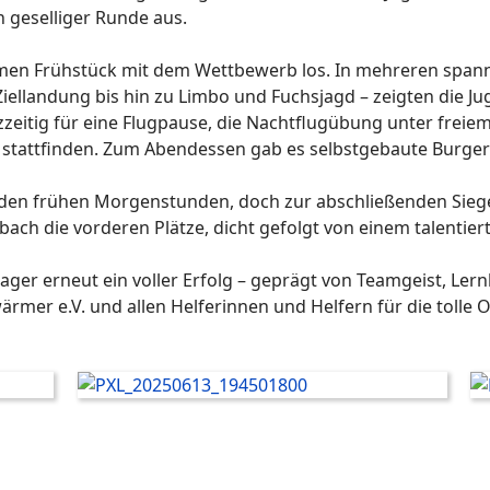
 geselliger Runde aus.
n Frühstück mit dem Wettbewerb los. In mehreren spanne
Ziellandung bis hin zu Limbo und Fuchsjagd – zeigten die J
zeitig für eine Flugpause, die Nachtflugübung unter frei
attfinden. Zum Abendessen gab es selbstgebaute Burger – e
en frühen Morgenstunden, doch zur abschließenden Sieger
ach die vorderen Plätze, dicht gefolgt von einem talentier
ager erneut ein voller Erfolg – geprägt von Teamgeist, Ler
mer e.V. und allen Helferinnen und Helfern für die tolle O