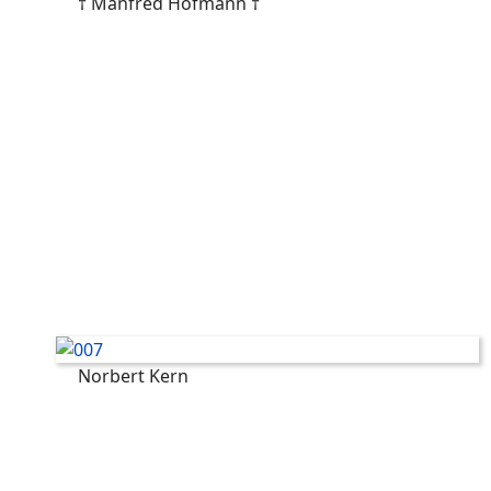
† Manfred Hofmann †
Norbert Kern