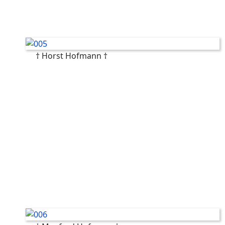
† Horst Hofmann †