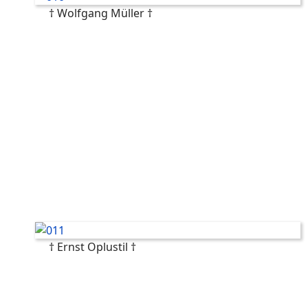
† Wolfgang Müller †
† Ernst Oplustil †