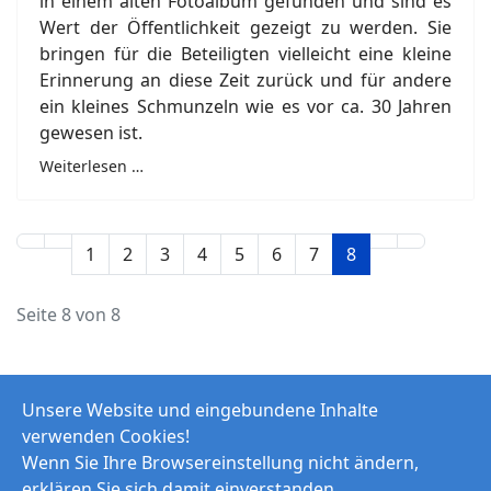
in einem alten Fotoalbum gefunden und sind es
Wert der Öffentlichkeit gezeigt zu werden. Sie
bringen für die Beteiligten vielleicht eine kleine
Erinnerung an diese Zeit zurück und für andere
ein kleines Schmunzeln wie es vor ca. 30 Jahren
gewesen ist.
Weiterlesen …
1
2
3
4
5
6
7
8
Seite 8 von 8
Unsere Website und eingebundene Inhalte
verwenden Cookies!
Wenn Sie Ihre Browsereinstellung nicht ändern,
erklären Sie sich damit einverstanden.