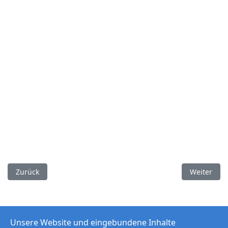
Vorheriger Beitrag: North American Aviation T6 Havard
Nächster B
Zurück
Weiter
Unsere Website und eingebundene Inhalte