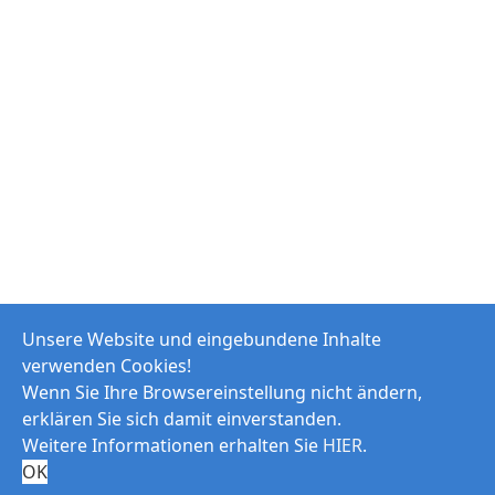
Unsere Website und eingebundene Inhalte
verwenden Cookies!
Wenn Sie Ihre Browsereinstellung nicht ändern,
erklären Sie sich damit einverstanden.
Weitere Informationen erhalten Sie
HIER
.
© 2026 Modellfluggruppe Goldener Grund e.V.
OK
Impressum
Haftungsausschluss
Datenschutzerklärung