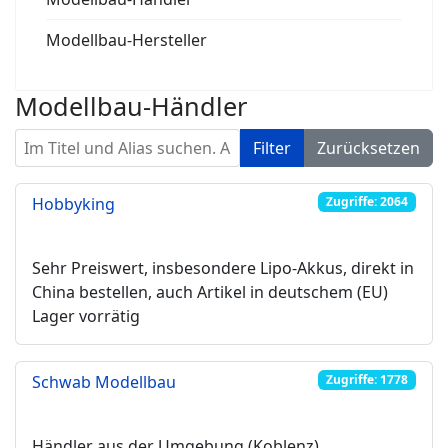
Modellbau-Hersteller
Modellbau-Händler
Im Titel und Alias suchen. Als Präfix „ID:“ verwenden, um
Filter
Zurücksetzen
Hobbyking
Zugriffe: 2064
Sehr Preiswert, insbesondere Lipo-Akkus, direkt in
China bestellen, auch Artikel in deutschem (EU)
Lager vorrätig
Schwab Modellbau
Zugriffe: 1778
Händler aus der Umgebung (Koblenz)